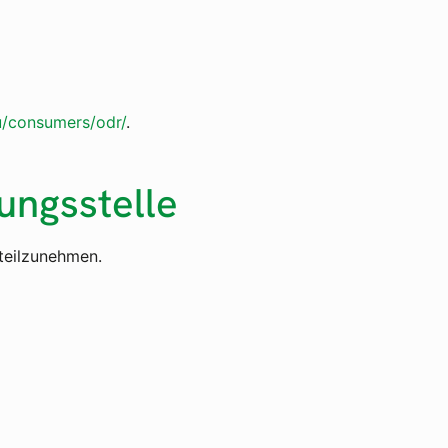
u/consumers/odr/
.
ungs­stelle
 teilzunehmen.