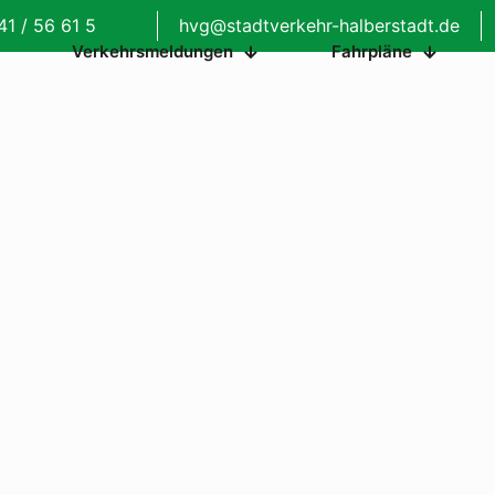
41 / 56 61 5
hvg@stadtverkehr-halberstadt.de
Verkehrsmeldungen
Fahrpläne