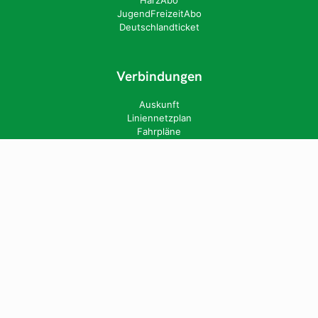
JugendFreizeitAbo
Deutschlandticket
Verbindungen
Auskunft
Liniennetzplan
Fahrpläne
Sonderfahrten
Stadtrundfahrten
Eventfahrten