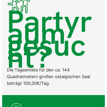
Partyr
aum
gesuc
ht?
Die Tagesmiete für den ca. 144
Quadratmetern großen ostalgischen Saal
beträgt 100,00€/Tag.